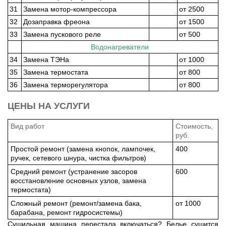
31
Замена мотор-компрессора
от 2500
32
Дозаправка фреона
от 1500
33
Замена пускового реле
от 500
Водонагреватели
34
Замена ТЭНа
от 1000
35
Замена термостата
от 800
36
Замена терморегулятора
от 800
ЦЕНЫ НА УСЛУГИ
Вид работ
Стоимость,
руб.
Простой ремонт (замена кнопок, лампочек,
400
ручек, сетевого шнура, чистка фильтров)
Средний ремонт (устранение засоров
600
восстановление основных узлов, замена
термостата)
Сложный ремонт (ремонт/замена бака,
от 1000
барабана, ремонт гидросистемы)
Сушильная машина перестала включаться? Белье сушится