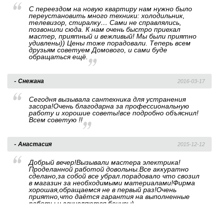
С переездом на новую квартиру нам нужно было
переустановить много техники: холодильник,
телевизор, стиралку… Сами не справлялись,
позвонили сюда. К нам очень быстро приехал
мастер, приятный и вежливый! Мы были приятно
удивлены)) Цены тоже порадовали. Теперь всем
друзьям советуем Домового, и сами буде
обращаться ещё.
Снежана
2016-03-17
Сегодня вызывала сантехника для устранения
засора!Очень благодарна за профессиональную
работу и хорошие советы!все подробно объяснил!
Всем советую !!
Анастасия
2015-12-12
Добрый вечер!Вызывали мастера электрика!
Проделанной работой довольны.Все аккуратно
сделано,за собой все убрал.порадовало что свозил
в магазин за необходимыми материалами!Фирма
хорошая,обращаемся не в первый раз!Очень
приятно,что даётся гарантия на выполненные
работы и зачисляются бонусы)