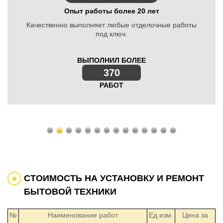
Опыт работы более 20 лет
Качественно выполняет любые отделочные работы
под ключ.
ВЫПОЛНИЛ БОЛЕЕ
630
370
550
220
270
430
290
150
450
470
650
570
530
РАБОТ
350
СТОИМОСТЬ НА УСТАНОВКУ И РЕМОНТ
БЫТОВОЙ ТЕХНИКИ
№
Наименование работ
Ед.изм.
Цена за