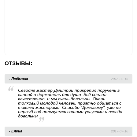
профессиональными советами я пользуюсь до сих
пор. Спасибо компании! Всем советую. Отличные
мастера
Наталья
2018-05-25
Самая оперативная и качественная помощь в
замене сантехники в Кирове! 25.05.18 сломался
унитаз, пришлось покупать Новый. Мастер
Домовой43 быстро приехал, и грамотно и
качественно все сделал, в отличие от продавцов
магазина сантехники, которые продали
ОТЗЫВЫ:
несоответствующий комплект!
Людмила
2018-02-15
Сегодня мастер Дмитрий прикрепил поручень в
ванной и держатель для душа. Всё сделал
качественно, и мы очень довольны. Очень
толковый молодой человек, приятно общаться с
такими мастерами. Спасибо "Домовому", уже не
первый год пользуемся вашими услугами и всегда
довольны.
Елена
2017-07-10