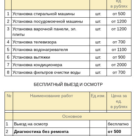
ед.
в рублях
1
Установка стиральной машины
шт.
от 500
2
Установка посудомоечной машины
шт.
от 1200
3
Установка варочной панели, эл.
шт.
от 1200
плиты
4
Установка телевизора
шт.
от 700
5
Установка водонагревателя
шт.
от 1100
6
Установка вытяжки
шт.
от 900
7
Установка кондиционера
шт.
от 2000
8
Установка фильтров очистки воды
шт.
от 700
БЕСПЛАТНЫЙ ВЫЕЗД И ОСМОТР
№
Наименование работ
Ед.изм.
Цена за
ед.
в рублях
Основное
1
Выезд на осмотр
бесплатно
2
Диагностика без ремонта
от 500